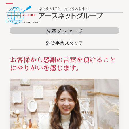
Skip
メ
メ
to
ニ
ニ
content
ュ
ュ
先輩メッセージ
ー
ー
雑貨事業スタッフ
を
を
開
閉
お客様から感謝の言葉を頂けること
く
じ
にやりがいを感じます。
る